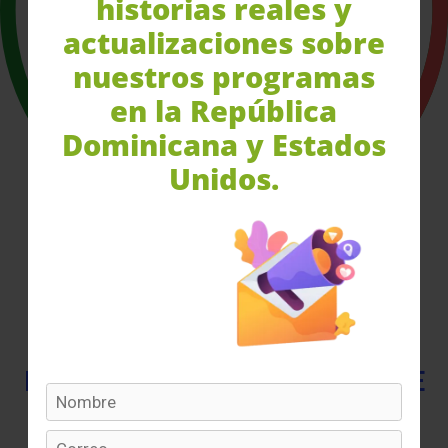
historias reales y
$
1,200
actualizaciones sobre
nuestros programas
en la República
Dominicana y Estados
Unidos.
META MENSUAL
$3,000
PRODUCTOS RECIBIDOS DICIEMBRE
2025